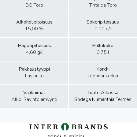
DO Toro
Tinta de Toro
Alkoholipitoisuus
Sokeripitoisuus
15,00 %
0,00 g/l
Happopitoisuus
Pullokoko
4,60 g/l
0,75 l
Pakkaustyyppi
Korkki
Lasipullo
Luonnonkorkki
Valikoimat
Tuote Alkossa
Alko, Ravintolamyynti
Bodega Numanthia Termes