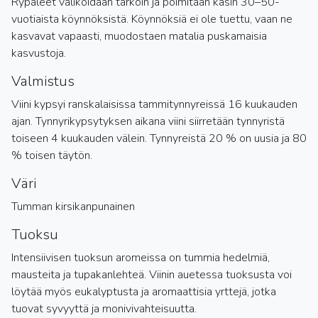
Rypäleet valikoidaan tarkoin ja poimitaan käsin 30–50-
vuotiaista köynnöksistä. Köynnöksiä ei ole tuettu, vaan ne
kasvavat vapaasti, muodostaen matalia puskamaisia
kasvustoja.
Valmistus
Viini kypsyi ranskalaisissa tammitynnyreissä 16 kuukauden
ajan. Tynnyrikypsytyksen aikana viini siirretään tynnyristä
toiseen 4 kuukauden välein. Tynnyreistä 20 % on uusia ja 80
% toisen täytön.
Väri
Tumman kirsikanpunainen
Tuoksu
Intensiivisen tuoksun aromeissa on tummia hedelmiä,
mausteita ja tupakanlehteä. Viinin auetessa tuoksusta voi
löytää myös eukalyptusta ja aromaattisia yrttejä, jotka
tuovat syvyyttä ja monivivahteisuutta.