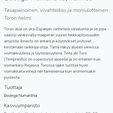
Tasapainoinen, vivahteikas ja moniulotteinen
Toron helmi.
Toron alue on yksi Espanjan vanhimpia viinialueita ja se jopa
säästyi viinikirvalta maaperän suuren hiekkapitoisuuden
ansiosta. Ilmasto on ankara ja köynnökset joutuvat
kestämään rankkoja oloja. Tämä näkyy alueen viineissä
voimakkuutena ja täyteläisyytenä. Tinta de Toro
(Tempranillo) on sopeutunut alueelle ja on erilainen kuin
esimerkiksi Riojassa. Torossa lajike tuottaa hyvin
voimakkaita viinejä niin tanniiniensa kuin aromiensakin
puolesta.
Tuottaja
Bodega Numanthia
Kasvuympäristö