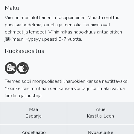
Maku
Viini on moniulotteinen ja tasapainoinen. Mausta erottuu
punaisia hedelmiä, kanelia ja mentolia. Tanniinit ovat
pehmeät ja lempeät. Viinin raikas hapokkuus antaa pitkän
jälkimaun. Kypsyy upeasti 5-7 vuotta.
Ruokasuositus
Termes sopii monipuolisesti liharuokien kanssa nautittavaksi.
Yksinkertaisimmillaan sen kanssa voi tarjoilla ilmakuivattua
kinkkua ja juustoja.
Maa
Alue
Espanja
Kastilia-Leon
Appellaatio
Rypälelajike