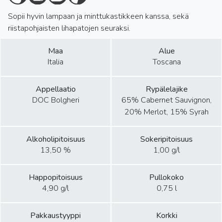
Sopii hyvin lampaan ja minttukastikkeen kanssa, sekä
riistapohjaisten lihapatojen seuraksi.
Maa
Alue
Italia
Toscana
Appellaatio
Rypälelajike
DOC Bolgheri
65% Cabernet Sauvignon,
20% Merlot, 15% Syrah
Alkoholipitoisuus
Sokeripitoisuus
13,50 %
1,00 g/l
Happopitoisuus
Pullokoko
4,90 g/l
0,75 l
Pakkaustyyppi
Korkki