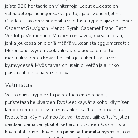
joista 320 hehtaaria on viinitarhoja. Loput alueesta on
vehnäpeltoja, auringonkukka peltoja ja oliivipuu viljelmiä.
Guado al Tasson viinitarhoilla viljeltävät rypälelajikkeet ovat:
Cabernet Sauvignon, Merlot, Syrah, Cabernet Franc, Petit
Verdot ja Vermentino. Maaperä on savea, kiveä ja soraa,
jonka joukossa on pieniä määriä vulkaanista agglomeraattia.
Meren läheisyyden vuoksi ilmasto alueella on leuto:
merituuli viilentää kesän helteillä ja lauhduttaa talven
kylmyydessä. Myös taivas on usein pilvetön ja aurinko
paistaa alueella harva se päivä.
Valmistus
Valikoiduista rypäleistä poistetaan ensin rangat ja
puristetaan hellävaroen. Rypäleet käyvät alkoholikäymisen
lämpö kontrolloiduissa terästankeissa 15-16 päivän ajan.
Rypäleiden käymislämpötilat vaihtelevat lajikkeittain, jolloin
saadaan parhaiten yksilölliset aromit talteen. Osa viinistä
käy malolaktisen käymisen pienissä tammitynnyreissä ja osa