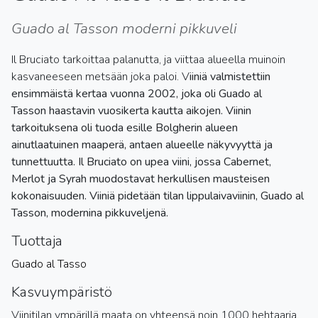
Guado al Tasson moderni pikkuveli
Il Bruciato tarkoittaa palanutta, ja viittaa alueella muinoin
kasvaneeseen metsään joka paloi. V
iiniä valmistettiin
ensimmäistä kertaa vuonna 2002, joka oli Guado al
Tasson haastavin vuosikerta kautta aikojen. Viinin
tarkoituksena oli tuoda esille Bolgherin alueen
ainutlaatuinen maaperä, antaen alueelle näkyvyyttä ja
tunnettuutta. Il Bruciato on upea viini, jossa Cabernet,
Merlot ja Syrah muodostavat herkullisen mausteisen
kokonaisuuden. Viiniä pidetään tilan lippulaivaviinin, Guado al
Tasson, modernina pikkuveljenä.
Tuottaja
Guado al Tasso
Kasvuympäristö
Viinitilan ympärillä maata on yhteensä noin 1000 hehtaaria,