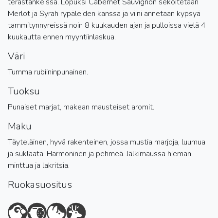
terästankeissa. Lopuksi Cabernet Sauvignon sekoitetaan
Merlot ja Syrah rypäleiden kanssa ja viini annetaan kypsyä
tammitynnyreissä noin 8 kuukauden ajan ja pulloissa vielä 4
kuukautta ennen myyntiinlaskua.
Väri
Tumma rubiininpunainen.
Tuoksu
Punaiset marjat, makean mausteiset aromit.
Maku
Täyteläinen, hyvä rakenteinen, jossa mustia marjoja, luumua
ja suklaata. Harmoninen ja pehmeä. Jälkimaussa hieman
minttua ja lakritsia.
Ruokasuositus