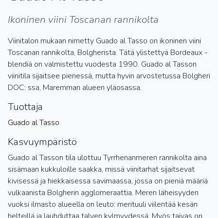
Ikoninen viini Toscanan rannikolta
Viinitalon mukaan nimetty Guado al Tasso on ikoninen viini
Toscanan rannikolta, Bolgherista. Tätä ylistettyä Bordeaux -
blendiä on valmistettu vuodesta 1990. Guado al Tasson
viinitila sijaitsee pienessä, mutta hyvin arvostetussa Bolgheri
DOC: ssa, Maremman alueen yläosassa.
Tuottaja
Guado al Tasso
Kasvuympäristö
Guado al Tasson tila ulottuu Tyrrhenanmeren rannikolta aina
sisämaan kukkuloille saakka, missä viinitarhat sijaitsevat
kivisessä ja hiekkaisessa savimaassa, jossa on pieniä määriä
vulkaanista Bolgherin agglomeraattia. Meren läheisyyden
vuoksi ilmasto alueella on leuto: merituuli viilentää kesän
helteillä ja lauhduttaa talven kylmyydessä. Myös taivas on