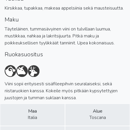
Kirsikkaa, tupakkaa, makeaa appelsiinia sekä mausteisuutta.
Maku
Täyteläinen, tummasävyinen viini on tulvillaan luumua,
mustikkaa, nahkaa ja lakritsijuurta. Pitkä maku ja
poikkeuksellisen tyylikkäät tanniinit. Upea kokonaisuus.
Ruokasuositus
Viini sopii erityisesti sisäfileepihvin seuralaiseksi, sekä
riistaruokien kanssa. Kokeile myös pitkään kypsytettyjen
juustojen ja tumman suklaan kanssa.
Maa
Alue
Italia
Toscana