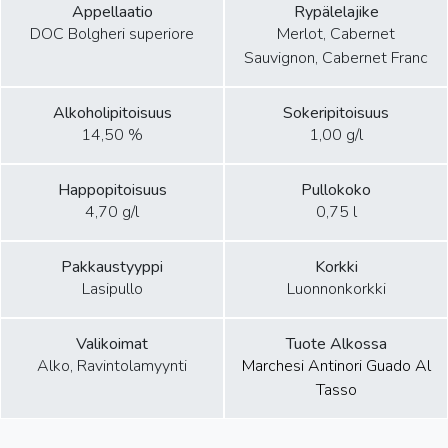
Appellaatio
Rypälelajike
DOC Bolgheri superiore
Merlot, Cabernet
Sauvignon, Cabernet Franc
Alkoholipitoisuus
Sokeripitoisuus
14,50 %
1,00 g/l
Happopitoisuus
Pullokoko
4,70 g/l
0,75 l
Pakkaustyyppi
Korkki
Lasipullo
Luonnonkorkki
Valikoimat
Tuote Alkossa
Alko, Ravintolamyynti
Marchesi Antinori Guado Al
Tasso