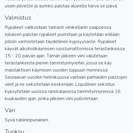
usein pilvetön ja aurinko paistaa alueella harva se päivä.
Valmistus
Rypäleet valikoidaan tarkasti viinikellariin saapuessa.
Jokaisen palstan rypäleet poimitaan ja käytetään erillään,
jolloin varmistetaan täydellinen kypsyysaste. Rypäleet
käyvät alkoholikäymisen ruostumattomissa terästankeissa
15 - 20 päivän ajan. Tämän jälkeen viini valutetaan
terästankeista pieniin tammitynnyreihin, jossa se käy
malolaktisen käymisen vuoden loppuun mennessä.
Seuraavan vuoden helmikuussa valitaan parhaiden palstojen
viinit ja ne sekoitetaan keskenään. Lopullinen sekoitus
kypsytetään uusissa ranskalaisissa tammitynnyreissä 16
kuukauden ajan, jonka jälkeen viini pullotetaan.
Väri
Syvä rubiininpunainen.
Tuoksu