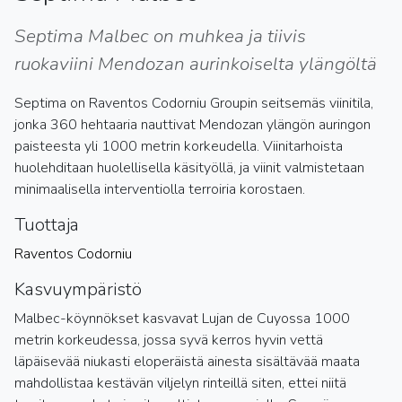
Septima Malbec on muhkea ja tiivis
ruokaviini Mendozan aurinkoiselta ylängöltä
Septima on Raventos Codorniu Groupin seitsemäs viinitila,
jonka 360 hehtaaria nauttivat Mendozan ylängön auringon
paisteesta yli 1000 metrin korkeudella. Viinitarhoista
huolehditaan huolellisella käsityöllä, ja viinit valmistetaan
minimaalisella interventiolla terroiria korostaen.
Tuottaja
Raventos Codorniu
Kasvuympäristö
Malbec-köynnökset kasvavat Lujan de Cuyossa 1000
metrin korkeudessa, jossa syvä kerros hyvin vettä
läpäisevää niukasti eloperäistä ainesta sisältävää maata
mahdollistaa kestävän viljelyn rinteillä siten, ettei niitä