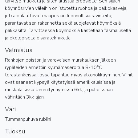
tarvitse muokata ja siten altistaa eroosiolle. Sen sijaan
köynnösrivien väleihin on istutettu ruohoa ja palkokasveja,
jotka palauttavat maaperään luonnollisia ravinteita,
parantavat sen rakennetta sekä suojelevat köynnöksiä
pakkasilta. Tarvittaessa köynnöksiä kastellaan täsmällisellä
ja ekologisella pisaratekniikalla.
Valmistus
Rankojen poiston ja varovaisen murskauksen jälkeen
rypäleiden annettiin kylmämaseroitua 8-10°C
terästankeissa, jossa tapahtuu myös alkoholikäyminen. Viinit
ovat saaneet kypsyä käytetyissä amerikkalaisissa ja
ranskalaisissa tammitynnyreissä 6kk, ja pulloissaan
vähintään 3kk ajan.
Väri
Tummanpuhuva rubiini
Tuoksu