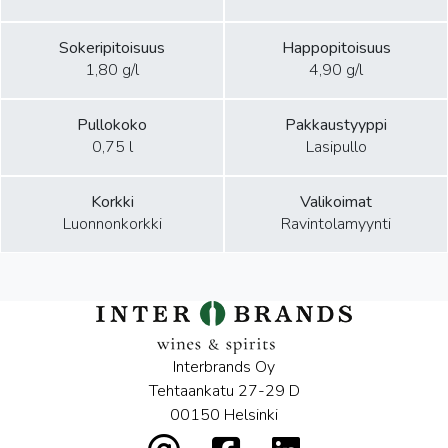
Sokeripitoisuus
Happopitoisuus
1,80 g/l
4,90 g/l
Pullokoko
Pakkaustyyppi
0,75 l
Lasipullo
Korkki
Valikoimat
Luonnonkorkki
Ravintolamyynti
Interbrands Oy
Tehtaankatu 27-29 D
00150 Helsinki