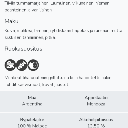
Tiiviin tummamarjainen, luumuinen, viikunainen, hieman
paahteinen ja vaniljainen
Maku
Kuiva, muhkea, lämmin, ryhdikkään hapokas ja runsaan mutta
silkkisen tanniininen, pitkä.
Ruokasuositus
Muhkeat liharuoat niin grillattuina kuin haudutettuinakin.
Tuhdit kasvisruoat, kovat juustot.
Maa
Appellaatio
Argentiina
Mendoza
Rypälelajike
Alkoholipitoisuus
100 % Malbec
13,50 %