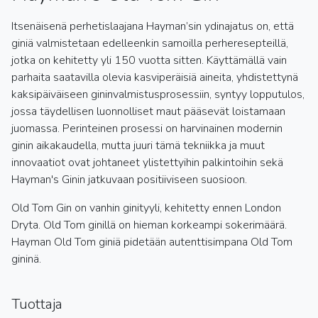
Itsenäisenä perhetislaajana Hayman’sin ydinajatus on, että
giniä valmistetaan edelleenkin samoilla perheresepteillä,
jotka on kehitetty yli 150 vuotta sitten. Käyttämällä vain
parhaita saatavilla olevia kasviperäisiä aineita, yhdistettynä
kaksipäiväiseen gininvalmistusprosessiin, syntyy lopputulos,
jossa täydellisen luonnolliset maut pääsevät loistamaan
juomassa. Perinteinen prosessi on harvinainen modernin
ginin aikakaudella, mutta juuri tämä tekniikka ja muut
innovaatiot ovat johtaneet ylistettyihin palkintoihin sekä
Hayman's Ginin jatkuvaan positiiviseen suosioon.
Old Tom Gin on vanhin ginityyli, kehitetty ennen London
Dryta. Old Tom ginillä on hieman korkeampi sokerimäärä.
Hayman Old Tom giniä pidetään autenttisimpana Old Tom
gininä.
Tuottaja