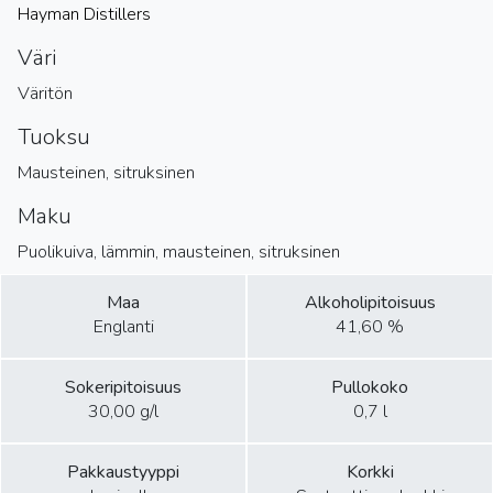
Hayman Distillers
Väri
Väritön
Tuoksu
Mausteinen, sitruksinen
Maku
Puolikuiva, lämmin, mausteinen, sitruksinen
Maa
Alkoholipitoisuus
Englanti
41,60 %
Sokeripitoisuus
Pullokoko
30,00 g/l
0,7 l
Pakkaustyyppi
Korkki