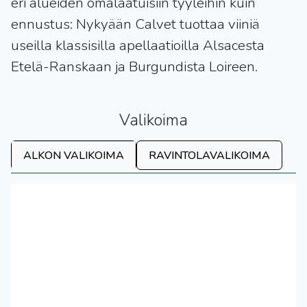
eri alueiden omalaatuisiin tyyleihin kuin
ennustus: Nykyään Calvet tuottaa viiniä
useilla klassisilla apellaatioilla Alsacesta
Etelä-Ranskaan ja Burgundista Loireen.
Valikoima
ALKON VALIKOIMA
RAVINTOLAVALIKOIMA