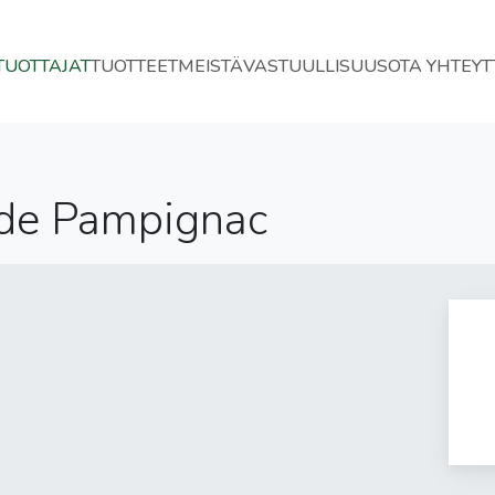
TUOTTAJAT
TUOTTEET
MEISTÄ
VASTUULLISUUS
OTA YHTEYT
 de Pampignac