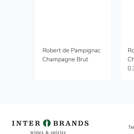
Robert de Pampignac
Ro
Champagne Brut
C
0.
Te