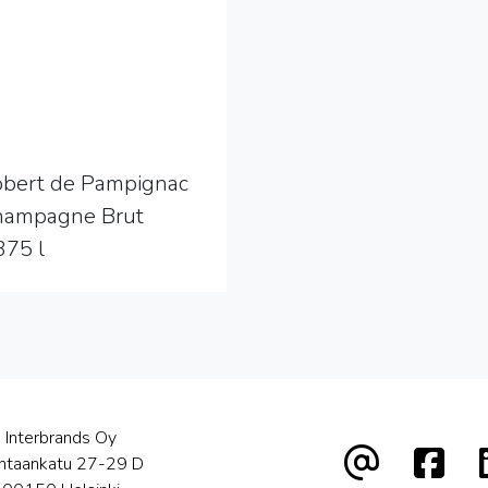
bert de Pampignac
hampagne Brut
375 l
Interbrands Oy
htaankatu 27-29 D