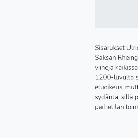
Sisarukset Ulri
Saksan Rheinga
viinejä kaikis
1200-luvulta s
etuoikeus, mut
sydäntä, sillä
perhetilan toi