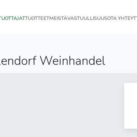
TUOTTAJAT
TUOTTEET
MEISTÄ
VASTUULLISUUS
OTA YHTEYT
llendorf Weinhandel