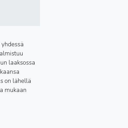
t yhdessä
valmistuu
gaun laaksossa
ukaansa
s on lähellä
ssa mukaan