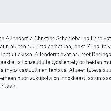
ch Allendorf ja Christine Schönleber hallinnoiva
un alueen suurinta perhetilaa, jonka 75ha:lta 
sa laatuluokissa. Allendorfit ovat asuneet Rhein
aakka, ja kotiseudulla työskentely on heidän m
ta myös vastuullinen tehtävä. Alueen tulevaisuu
 perheen nuori sukupolvi on innokkaasti astuma
mintaan.