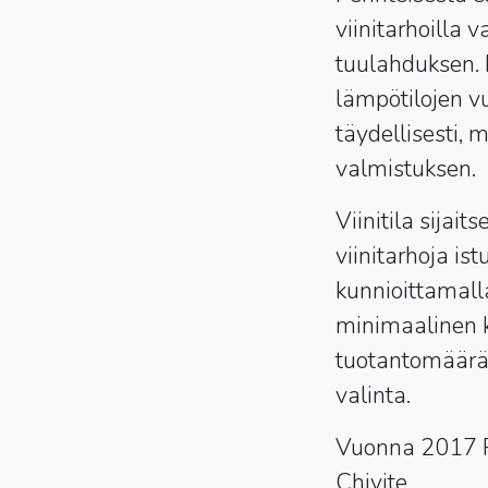
viinitarhoilla 
tuulahduksen. 
lämpötilojen vu
täydellisesti, 
valmistuksen.
Viinitila sija
viinitarhoja is
kunnioittamall
minimaalinen k
tuotantomäärät
valinta.
Vuonna 2017 Per
Chivite.