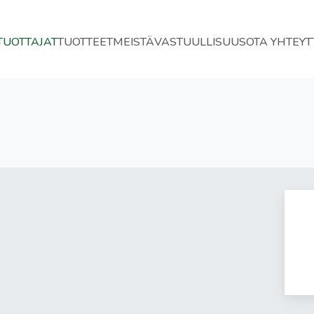
TUOTTAJAT
TUOTTEET
MEISTÄ
VASTUULLISUUS
OTA YHTEYT