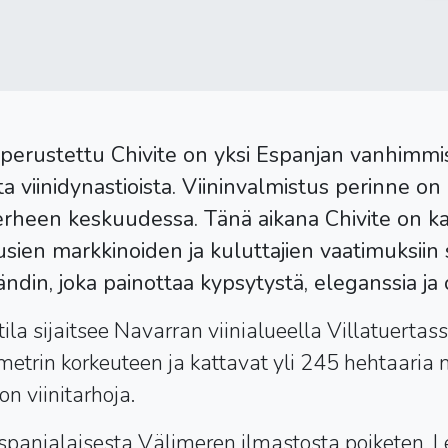
erustettu Chivite on yksi Espanjan vanhimmis
 viinidynastioista. Viininvalmistus perinne o
rheen keskuudessa. Tänä aikana Chivite on ka
ien markkinoiden ja kuluttajien vaatimuksiin
ndin, joka painottaa kypsytystä, eleganssia ja 
tila sijaitsee Navarran viinialueella Villatuertass
etrin korkeuteen ja kattavat yli 245 hehtaaria m
n viinitarhoja.
espanjalaisesta Välimeren ilmastosta poiketen, 