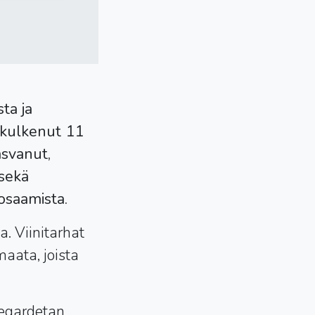
ta ja
n kulkenut 11
svanut,
 sekä
osaamista.
a. Viinitarhat
aata, joista
Legardetan