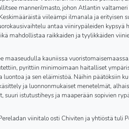
vallitsee mannerilmasto, johon Atlantin valtameri
Keskimääräistä viileämpi ilmanala ja erityisen s
orokausivaihtelu antaa viinirypäleiden kypsyä hi
mikä mahdollistaa raikkaiden ja tyylikkäiden viini
itsee maaseudulla kauniissa vuoristomaisemaassa
tutettiin, pyrittiin minimoimaan haitalliset ympär
a luontoa ja sen eläimistöä. Näihin päätöksiin 
äsittely ja luonnonmukaiset menetelmät, alhais
, suuri istutustiheys ja maaperään sopivien rypä
eladan viinitalo osti Chiviten ja yhtiöstä tuli 