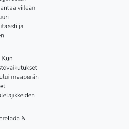
 antaa viileän
uuri
taasti ja
en
. Kun
istövaikutukset
kuului maaperän
et
lelajikkeiden
Perelada &