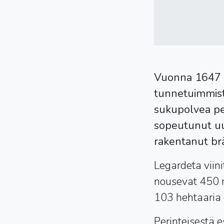
Vuonna 1647 p
tunnetuimmista
sukupolvea pe
sopeutunut uus
rakentanut brä
Legardeta viini
nousevat 450 m
103 hehtaaria o
Perinteisestä 