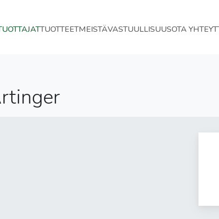
TUOTTAJAT
TUOTTEET
MEISTÄ
VASTUULLISUUS
OTA YHTEYT
Artinger