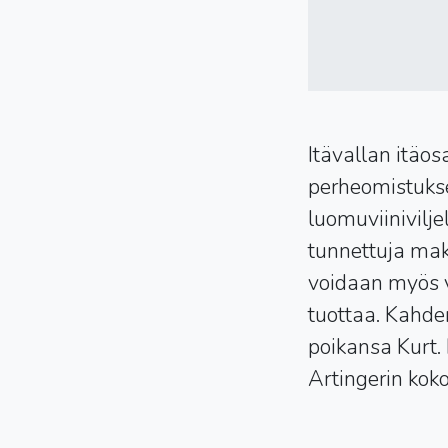
Itävallan itäo
perheomistukses
luomuviinivilje
tunnettuja mak
voidaan myös vi
tuottaa. Kahden
poikansa Kurt. 
Artingerin koko