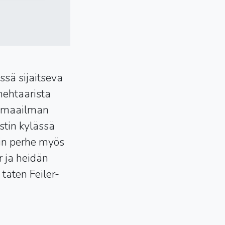
ssä sijaitseva
hehtaarista
at maailman
stin kylässä
rin perhe myös
r ja heidän
 täten Feiler-