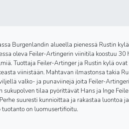
sassa Burgenlandin alueella pienessä Rustin kylä
sa oleva Feiler-Artingerin viinitila koostuu 30 
lmiä. Tuottaja Feiler-Artinger ja Rustin kylä ov
easta viinistään. Mahtavan ilmastonsa takia Ru
ljellä valko- ja punaviinejä joita Feiler-Artinge
 sukupolven tilaa pyörittävät Hans ja Inge Feile
Perhe suuresti kunnioittaa ja rakastaa luontoa ja
 tuotanto on luomusertifioitu.