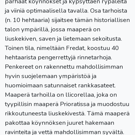
parhaat köynnökset ja kypsyttäen rypäleitä
ja viiniä optimaalisella tavalla. Osa tarhoista
(n. 10 hehtaaria) sijaitsee tämän historiallisen
talon ympärillä, jossa maaperä on
liuskekiven, saven ja lietemaan sekoitusta.
Toinen tila, nimeltään Fredat, koostuu 40
hehtaarista pengerrettyjä rinnetarhoja.
Penkereet on rakennettu mahdollisimman
hyvin suojelemaan ympäristöä ja
huomioimaan satunnaiset rankkasateet.
Maaperä tarhoilla on llicorellaa, joka on
tyypillisin maaperä Prioratissa ja muodostuu
rikkoutuneesta liuskekivestä. Tämä maaperä
pakottaa köynnöksen juuret hakemaan
ravinteita ja vettä mahdollisimman syvältä.