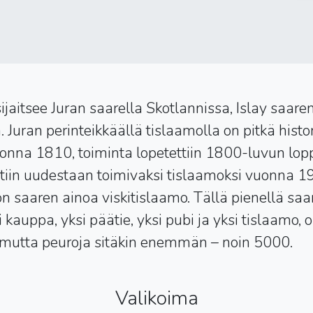
 sijaitsee Juran saarella Skotlannissa, Islay saare
. Juran perinteikkäällä tislaamolla on pitkä histor
uonna 1810, toiminta lopetettiin 1800-luvun lop
tiin uudestaan toimivaksi tislaamoksi vuonna 
 on saaren ainoa viskitislaamo. Tällä pienellä saar
i kauppa, yksi päätie, yksi pubi ja yksi tislaamo, 
mutta peuroja sitäkin enemmän – noin 5000.
Valikoima