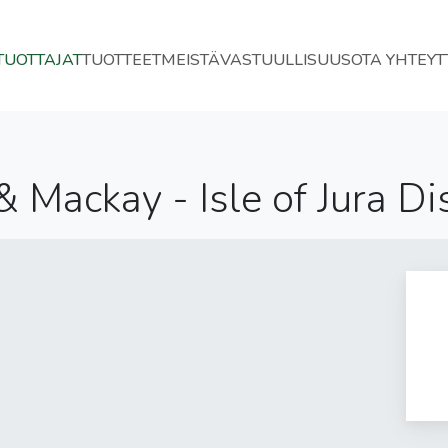
TUOTTAJAT
TUOTTEET
MEISTÄ
VASTUULLISUUS
OTA YHTEYT
 Mackay - Isle of Jura Dis