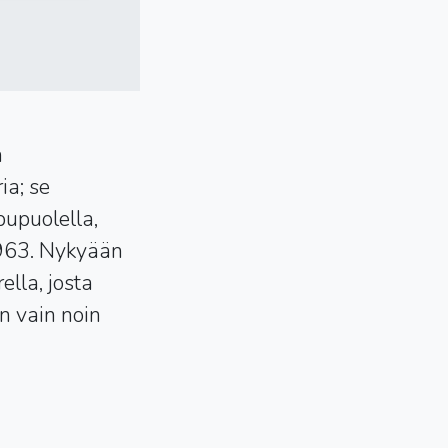
n
ia; se
pupuolella,
1963. Nykyään
ella, josta
on vain noin