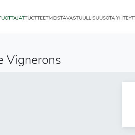
TUOTTAJAT
TUOTTEET
MEISTÄ
VASTUULLISUUS
OTA YHTEYT
e Vignerons